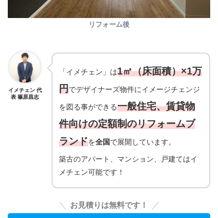
リフォーム後
1㎡（床面積）×1万
「イメチェン」は
円
でデザイナーズ物件にイメージチェンジ
イメチェン 代
表 篠原昌志
一般住宅、賃貸物
を図る事ができる
件向けの定額制のリフォームブ
ランド
を
全国
で展開しています。
築古のアパート、マンション、戸建てはイ
メチェン可能です！
お見積りは無料です！