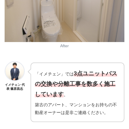
After
3点ユニットバス
「イメチェン」では
の交換や分離工事を数多く施工
イメチェン 代
表 篠原昌志
しています
。
築古のアパート、マンションをお持ちの不
動産オーナーは是非ご連絡ください。