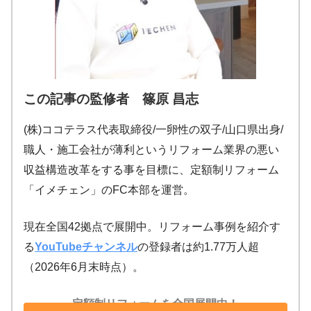
この記事の監修者 篠原 昌志
(株)ココテラス代表取締役/一卵性の双子/山口県出身/
職人・施工会社が薄利というリフォーム業界の悪い
収益構造改革をする事を目標に、定額制リフォーム
「イメチェン」のFC本部を運営。
現在全国42拠点で展開中。リフォーム事例を紹介す
る
YouTubeチャンネル
の登録者は約1.77万人超
（2026年6月末時点）。
定額制リフォームを全国展開中！