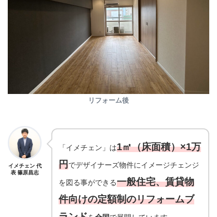
リフォーム後
1㎡（床面積）×1万
「イメチェン」は
円
でデザイナーズ物件にイメージチェンジ
イメチェン 代
表 篠原昌志
一般住宅、賃貸物
を図る事ができる
件向けの定額制のリフォームブ
ランド