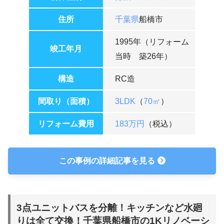
住所
千葉県
船橋市
1995年（リフォーム
竣工年月
当時 築26年）
構造
RC造
間取り（面積）
3LDK
（
70㎡
）
リフォーム費用
183万円
（税込）
この事例の詳細記事を見る
3点ユニットバスを分離！キッチンなど水廻
りは全て交換！千葉県船橋市の1Kリノベーシ