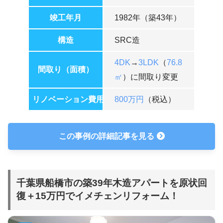
竣工年月
1982年（築43年）
構造
SRC造
4DK
→
3LDK
（
76.8
間取り（面積）
㎡
）に間取り変更
リノベーション費用
800万円
（税込）
この事例の詳細記事を見る
千葉県船橋市の築39年木造アパートを原状回
復＋15万円でイメチェンリフォーム！