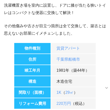
洗濯機置き場を室内に設置し、ドアに膝が当たる狭いトイ
レはコンパクトな便器に交換して解決！
その他傷みや古さが目立つ箇所は全て交換して、築古とは
思えないお部屋にイメチェンしました、
物件種別
賃貸アパート
住所
千葉県船橋市
竣工年月
1981年（築44年）
構造
木造住宅
間取り（面積）
1K
（
29㎡
）
リフォーム費用
220万円
（税込）