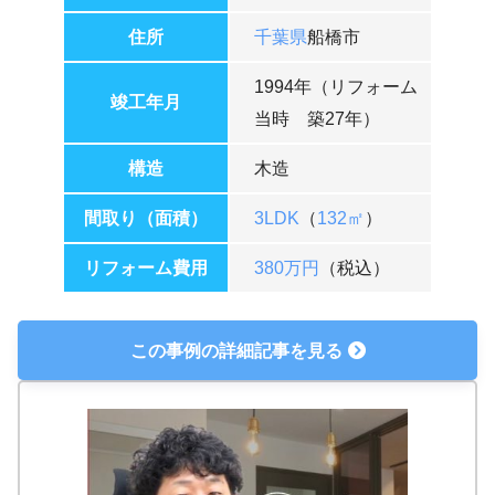
住所
千葉県
船橋市
1994年（リフォーム
竣工年月
当時 築27年）
構造
木造
間取り（面積）
3LDK
（
132㎡
）
リフォーム費用
380万円
（税込）
この事例の詳細記事を見る