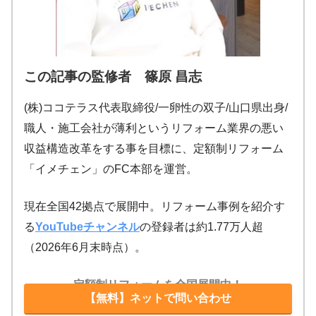
この記事の監修者 篠原 昌志
(株)ココテラス代表取締役/一卵性の双子/山口県出身/
職人・施工会社が薄利というリフォーム業界の悪い
収益構造改革をする事を目標に、定額制リフォーム
「イメチェン」のFC本部を運営。
現在全国42拠点で展開中。リフォーム事例を紹介す
る
YouTubeチャンネル
の登録者は約1.77万人超
（2026年6月末時点）。
定額制リフォームを全国展開中！
【無料】ネットで問い合わせ