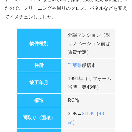
たので、クリーニングや周りのクロス、パネルなどを変え
てイメチェンしました。
分譲マンション（※
物件種別
リノベーション前は
賃貸予定）
住所
千葉県
船橋市
1991年（リフォーム
竣工年月
当時 築43年）
構造
RC造
3DK→
2LDK
（
48
間取り（面積）
㎡
）