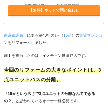
定額制リフォームを全国展開中！
【無料】ネットで問い合わせ
東京都調布市
にある築40年の
1R
（
16㎡
）の
賃貸マンショ
ン
をリフォームしました。
施工を担当したのは、イメチェン世田谷店です。
今回のリフォームの大きなポイントは、3
点ユニットバスの分
離。
「16㎡という広さで3点ユニットの分離なんてできる
の？」
と思われているオーナー様必見です！