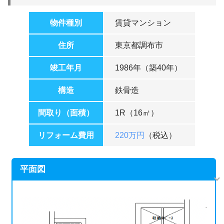
物件種別
賃貸マンション
住所
東京都調布市
竣工年月
1986年（築40年）
構造
鉄骨造
間取り（面積）
1R（16㎡）
リフォーム費用
220万円
（税込）
平面図