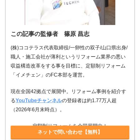
この記事の監修者 篠原 昌志
(株)ココテラス代表取締役/一卵性の双子/山口県出身/
職人・施工会社が薄利というリフォーム業界の悪い
収益構造改革をする事を目標に、定額制リフォーム
「イメチェン」のFC本部を運営。
現在全国42拠点で展開中。リフォーム事例を紹介す
る
YouTubeチャンネル
の登録者は約1.77万人超
（2026年6月末時点）。
定額制リフォームを全国展開中！
ネットで問い合わせ【無料】