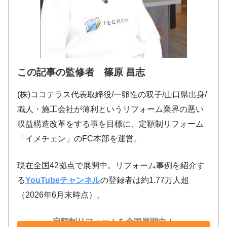
この記事の監修者 篠原 昌志
(株)ココテラス代表取締役/一卵性の双子/山口県出身/
職人・施工会社が薄利というリフォーム業界の悪い
収益構造改革をする事を目標に、定額制リフォーム
「イメチェン」のFC本部を運営。
現在全国42拠点で展開中。リフォーム事例を紹介す
る
YouTubeチャンネル
の登録者は約1.77万人超
（2026年6月末時点）。
定額制リフォームを全国展開中！