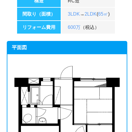
構造
RC造
間取り（面積）
3LDK
→
2LDK
(
65㎡
)
リフォーム費用
600万
（税込）
平面図