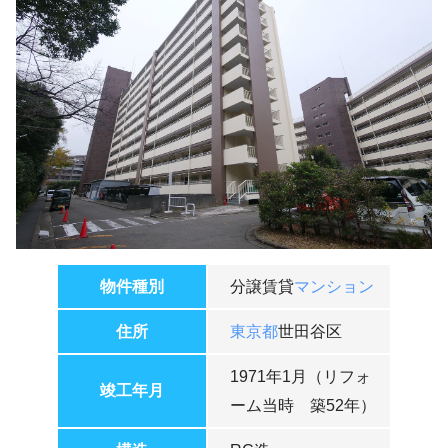
物件種別
分譲賃貸
マンション
住所
東京都
世田谷区
1971年1月（リフォ
竣工年月
ーム当時 築52年）