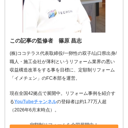
この記事の監修者 篠原 昌志
(株)ココテラス代表取締役/一卵性の双子/山口県出身/
職人・施工会社が薄利というリフォーム業界の悪い
収益構造改革をする事を目標に、定額制リフォーム
「イメチェン」のFC本部を運営。
現在全国42拠点で展開中。リフォーム事例を紹介す
る
YouTubeチャンネル
の登録者は約1.77万人超
（2026年6月末時点）。
定額制リフォームを全国展開中！