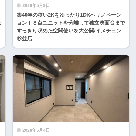
2026年5月9日
築40年の狭い2Kをゆったり1DKへリノベーシ
上
ョン！３点ユニットを分離して独立洗面台まで
すっきり収めた空間使いを大公開/イメチェン
杉並店
2026年5月4日