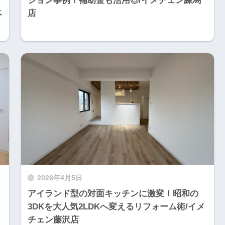
を
ション事例！補助金も活用◎/イメチェン練馬
ベ
店
2026年4月5日
アイランド型の対面キッチンに激変！昭和の
3DKを大人気2LDKへ変えるリフォーム術/イメ
チェン藤沢店