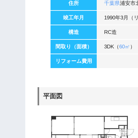
住所
千葉県
浦安市
竣工年月
1990年3月
構造
RC造
間取り（面積）
3DK（
60㎡
）
リフォーム費用
平面図