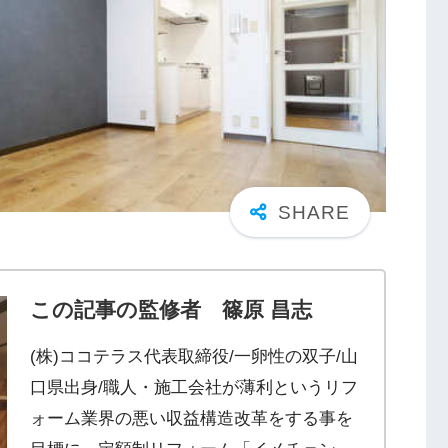
この記事の監修者 篠原 昌志
(株)ココテラス代表取締役/一卵性の双子/山
口県出身/職人・施工会社が薄利というリフ
ォーム業界の悪い収益構造改革をする事を