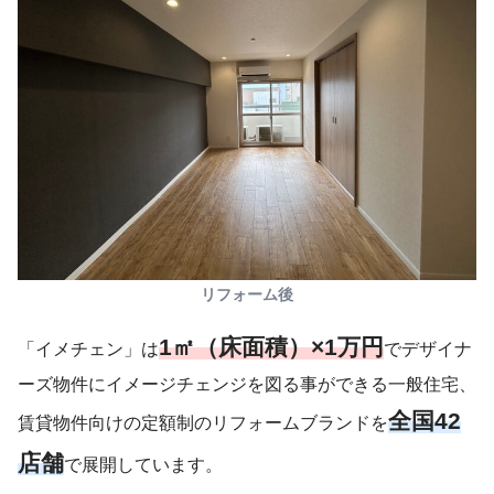
リフォーム後
1㎡（床面積）×1万円
「イメチェン」は
でデザイナ
ーズ物件にイメージチェンジを図る事ができる一般住宅、
全国42
賃貸物件向けの定額制のリフォームブランドを
店舗
で展開しています。