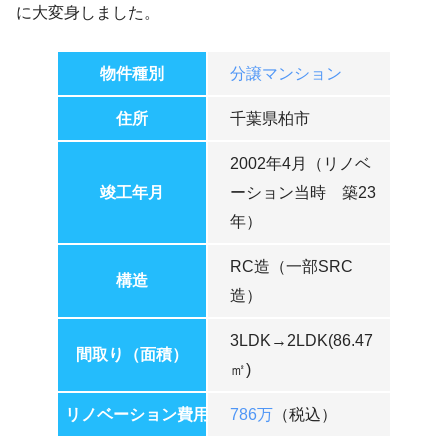
に大変身しました。
物件種別
分譲マンション
住所
千葉県柏市
2002年4月（リノベ
竣工年月
ーション当時 築23
年）
RC造（一部SRC
構造
造）
3LDK→2LDK(86.47
間取り（面積）
㎡)
リノベーション費用
786万
（税込）