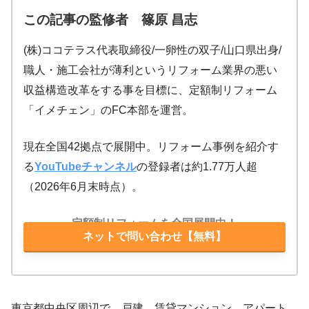
この記事の監修者 篠原 昌志
(株)ココテラス代表取締役/一卵性の双子/山口県出身/
職人・施工会社が薄利というリフォーム業界の悪い
収益構造改革をする事を目標に、定額制リフォーム
「イメチェン」のFC本部を運営。
現在全国42拠点で展開中。リフォーム事例を紹介す
る
YouTubeチャンネル
の登録者は約1.77万人超
（2026年6月末時点）。
定額制リフォームを全国展開中！
ネットで問い合わせ【無料】
東京都中央区周辺で、戸建、賃貸マンション、アパート、