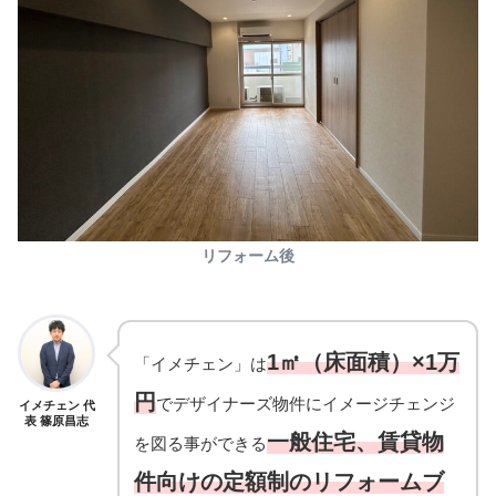
リフォーム後
1㎡（床面積）×1万
「イメチェン」は
円
でデザイナーズ物件にイメージチェンジ
イメチェン 代
表 篠原昌志
一般住宅、賃貸物
を図る事ができる
件向けの定額制のリフォームブ