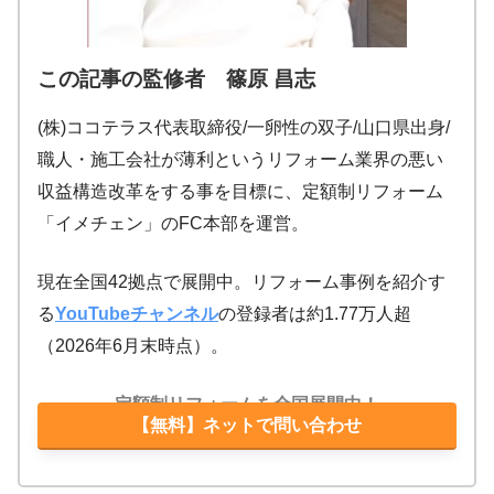
この記事の監修者 篠原 昌志
(株)ココテラス代表取締役/一卵性の双子/山口県出身/
職人・施工会社が薄利というリフォーム業界の悪い
収益構造改革をする事を目標に、定額制リフォーム
「イメチェン」のFC本部を運営。
現在全国42拠点で展開中。リフォーム事例を紹介す
る
YouTubeチャンネル
の登録者は約1.77万人超
（2026年6月末時点）。
定額制リフォームを全国展開中！
【無料】ネットで問い合わせ