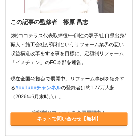
この記事の監修者 篠原 昌志
(株)ココテラス代表取締役/一卵性の双子/山口県出身/
職人・施工会社が薄利というリフォーム業界の悪い
収益構造改革をする事を目標に、定額制リフォーム
「イメチェン」のFC本部を運営。
現在全国42拠点で展開中。リフォーム事例を紹介す
る
YouTubeチャンネル
の登録者は約1.77万人超
（2026年6月末時点）。
定額制リフォームを全国展開中！
ネットで問い合わせ【無料】