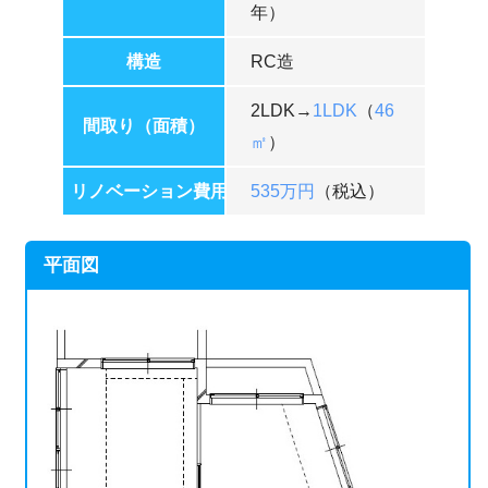
年）
構造
RC造
2LDK→
1LDK
（
46
間取り（面積）
㎡
）
リノベーション費用
535万
円
（税込）
平面図