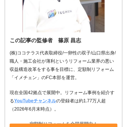
この記事の監修者 篠原 昌志
(株)ココテラス代表取締役/一卵性の双子/山口県出身/
職人・施工会社が薄利というリフォーム業界の悪い
収益構造改革をする事を目標に、定額制リフォーム
「イメチェン」のFC本部を運営。
現在全国42拠点で展開中。リフォーム事例を紹介す
る
YouTubeチャンネル
の登録者は約1.77万人超
（2026年6月末時点）。
定額制リフォームを全国展開中！