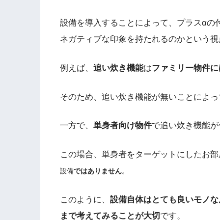
設備を導入することによって、プラス
α
の
ネガティブな印象を持たれるのかという視
例えば、
追い炊き機能
は
ファミリー物件に
そのため、追い炊き機能が無いことによっ
一方で、
単身者向け物件
で追い炊き機能が
この場合、単身者をターゲットにしたお部
設備
ではありません
。
このように、
設備自体はとても良いモノな
まで考えてみることが大切
です。