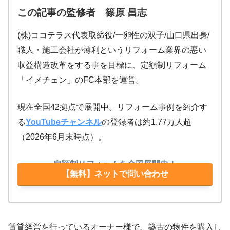
この記事の監修者 篠原 昌志
(株)ココテラス代表取締役/一卵性の双子/山口県出身/
職人・施工会社が薄利というリフォーム業界の悪い
収益構造改革をする事を目標に、定額制リフォーム
「イメチェン」のFC本部を運営。
現在全国42拠点で展開中。リフォーム事例を紹介す
る
YouTubeチャンネル
の登録者は約1.77万人超
（2026年6月末時点）。
定額制リフォームを全国展開中！
【無料】ネットで問い合わせ
賃貸経営を行っているオーナー様で、築古の物件を購入し