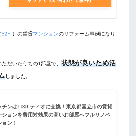
ネットで問い合わせ【無料】
（
52㎡
）の賃貸
マンション
のリフォーム事例になり
状態が良いため活
いただいたうちの1部屋で、
ム
しました。
ッチンはLIXILティオに交換！東京都国立市の賃貸
ンションを費用対効果の高いお部屋へフルリノベ
ション！