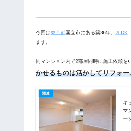
今回は
東京都
国立市にある築36年、
2LDK
ます。
同マンション内で2部屋同時に施工依頼を
かせるものは活かしてリフォー
キ
マ
ー