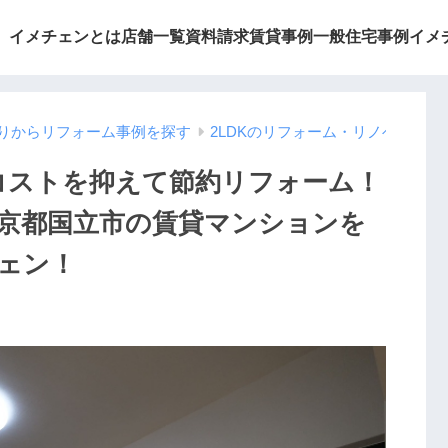
イメチェンとは
店舗一覧
資料請求
賃貸事例
一般住宅事例
イメ
りからリフォーム事例を探す
2LDKのリフォーム・リノベーシ
つコストを抑えて節約リフォーム！
京都国立市の賃貸マンションを
ェン！