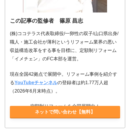
この記事の監修者 篠原 昌志
(株)ココテラス代表取締役/一卵性の双子/山口県出身/
職人・施工会社が薄利というリフォーム業界の悪い
収益構造改革をする事を目標に、定額制リフォーム
「イメチェン」のFC本部を運営。
現在全国42拠点で展開中。リフォーム事例を紹介す
る
YouTubeチャンネル
の登録者は約1.77万人超
（2026年6月末時点）。
定額制リフォームを全国展開中！
ネットで問い合わせ【無料】