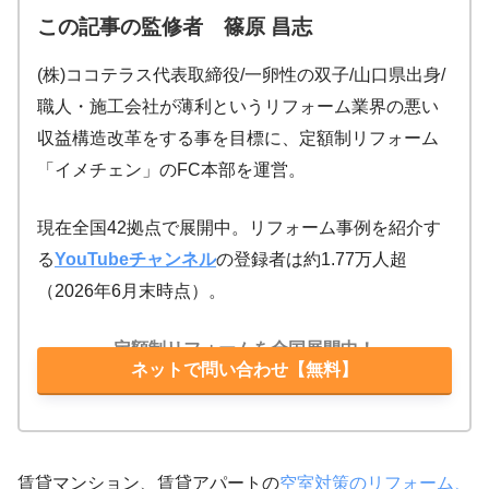
この記事の監修者 篠原 昌志
(株)ココテラス代表取締役/一卵性の双子/山口県出身/
職人・施工会社が薄利というリフォーム業界の悪い
収益構造改革をする事を目標に、定額制リフォーム
「イメチェン」のFC本部を運営。
現在全国42拠点で展開中。リフォーム事例を紹介す
る
YouTubeチャンネル
の登録者は約1.77万人超
（2026年6月末時点）。
定額制リフォームを全国展開中！
ネットで問い合わせ【無料】
賃貸マンション、賃貸アパートの
空室対策のリフォーム、