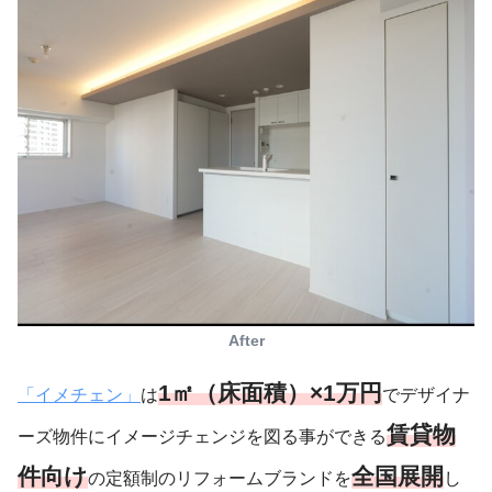
After
1㎡（床面積）×1万円
「イメチェン」
は
でデザイナ
賃貸物
ーズ物件にイメージチェンジを図る事ができる
件向け
全国展開
の定額制のリフォームブランドを
し