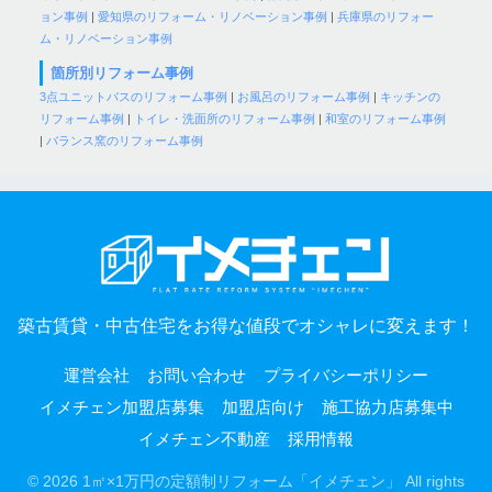
ョン事例
|
愛知県のリフォーム・リノベーション事例
|
兵庫県のリフォー
ム・リノベーション事例
箇所別リフォーム事例
3点ユニットバスのリフォーム事例
|
お風呂のリフォーム事例
|
キッチンの
リフォーム事例
|
トイレ・洗面所のリフォーム事例
|
和室のリフォーム事例
|
バランス窯のリフォーム事例
築古賃貸・中古住宅をお得な値段でオシャレに変えます！
運営会社
お問い合わせ
プライバシーポリシー
イメチェン加盟店募集
加盟店向け
施工協力店募集中
イメチェン不動産
採用情報
© 2026 1㎡×1万円の定額制リフォーム「イメチェン」 All rights