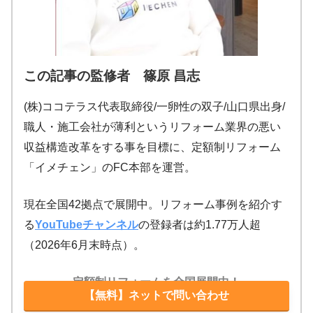
この記事の監修者 篠原 昌志
(株)ココテラス代表取締役/一卵性の双子/山口県出身/
職人・施工会社が薄利というリフォーム業界の悪い
収益構造改革をする事を目標に、定額制リフォーム
「イメチェン」のFC本部を運営。
現在全国42拠点で展開中。リフォーム事例を紹介す
る
YouTubeチャンネル
の登録者は約1.77万人超
（2026年6月末時点）。
定額制リフォームを全国展開中！
【無料】ネットで問い合わせ